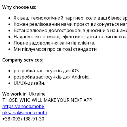
Why choose us
:
Як ваш технологічний партнер, коли ваш бізнес з
Кожен реалізований нами проєкт виконується нап
Встановлюємо довгострокові відносини з нашими
Надаємо економічні, ефективні, дієві та висококла
Повне задоволення запитів клієнта.
Ми піклуємося про світові стандарти.
Company services
:
розробка застосунків для iOS;
розробка застосунків для Android;
UI/UX-дизайн.
We work in
: Ukraine
THOSE, WHO WILL MAKE YOUR NEXT APP
https://anoda.mobi/
oksana@anoda.mobi
+38 (093) 138-91-30