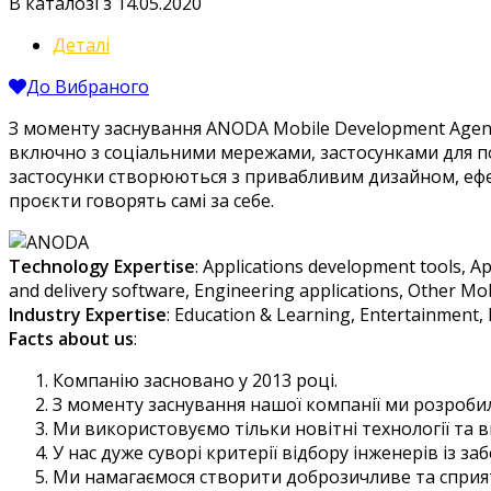
В каталозі з 14.05.2020
Деталі
До Вибраного
З моменту заснування ANODA Mobile Development Agency 
включно з соціальними мережами, застосунками для под
застосунки створюються з привабливим дизайном, ефек
проєкти говорять самі за себе.
Technology Expertise
: Applications development tools, Ap
and delivery software, Engineering applications, Other Mob
Industry Expertise
: Education & Learning, Entertainment, 
Facts about us
:
Компанію засновано у 2013 році.
З моменту заснування нашої компанії ми розробил
Ми використовуємо тільки новітні технології та в
У нас дуже суворі критерії відбору інженерів із за
Ми намагаємося створити доброзичливе та сприя