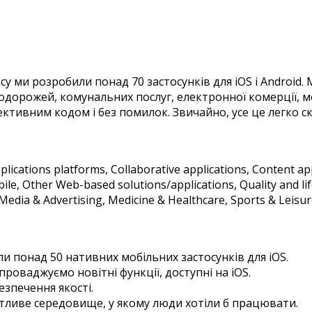
ми розробили понад 70 застосунків для iOS і Android. Ми
орожей, комунальних послуг, електронної комерції, меди
тивним кодом і без помилок. Звичайно, усе це легко с
plications platforms, Collaborative applications, Content ap
ile, Other Web-based solutions/applications, Quality and lif
Media & Advertising, Medicine & Healthcare, Sports & Leisur
и понад 50 нативних мобільних застосунків для iOS.
проваджуємо новітні функції, доступні на iOS.
безпечення якості.
тливе середовище, у якому люди хотіли б працювати.